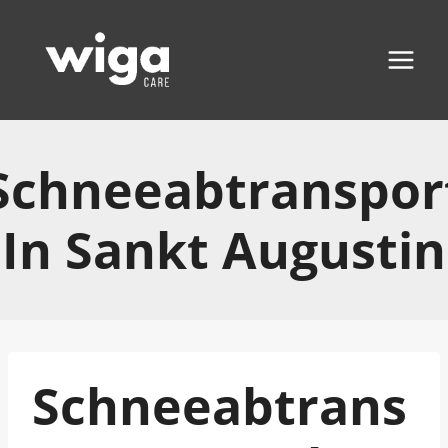
Zum
Inhalt
springen
Schneeabtranspor
In Sankt Augustin
Schneeabtrans