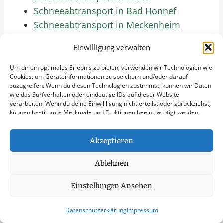
Schneeabtransport in Bad Honnef
Schneeabtransport in Meckenheim
Schneeabtransport in Alfter
Einwilligung verwalten
Schneeabtransport in Zülpich
Schneeabtransport in Lindlar
Um dir ein optimales Erlebnis zu bieten, verwenden wir Technologien wie
Cookies, um Geräteinformationen zu speichern und/oder darauf
Schneeabtransport in Wipperfürth
zuzugreifen. Wenn du diesen Technologien zustimmst, können wir Daten
Schneeabtransport in Radevormwald
wie das Surfverhalten oder eindeutige IDs auf dieser Website
verarbeiten. Wenn du deine Einwillligung nicht erteilst oder zurückziehst,
Schneeabtransport in Elsdorf
können bestimmte Merkmale und Funktionen beeinträchtigt werden.
Schneeabtransport in Wachtberg
Schneeabtransport in Neunkirchen-
Akzeptieren
Seelscheid
Schneeabtransport in Kürten
Ablehnen
Schneeabtransport in Meinerzhagen
Einstellungen Ansehen
Schneeabtransport in Waldbröl
Schneeabtransport in Engelskirchen
Datenschutzerklärung
Impressum
Schneeabtransport in Windeck