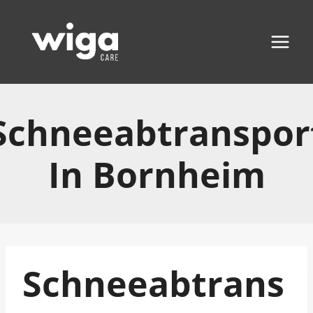
Zum
Inhalt
springen
Schneeabtranspor
In Bornheim
Schneeabtrans