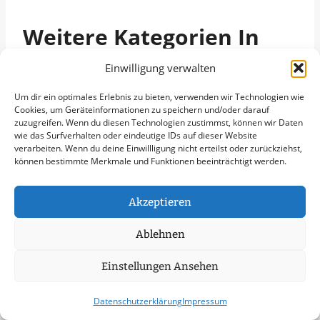
Weitere Kategorien In
Bornheim
Einwilligung verwalten
Grünpflege in Bornheim
Um dir ein optimales Erlebnis zu bieten, verwenden wir Technologien wie
Cookies, um Geräteinformationen zu speichern und/oder darauf
Gartenbau in Bornheim
zuzugreifen. Wenn du diesen Technologien zustimmst, können wir Daten
Objektpflege in Bornheim
wie das Surfverhalten oder eindeutige IDs auf dieser Website
verarbeiten. Wenn du deine Einwillligung nicht erteilst oder zurückziehst,
Graupflege in Bornheim
können bestimmte Merkmale und Funktionen beeinträchtigt werden.
Dachreinigung in Bornheim
Städte Im Umkreis Von
Akzeptieren
50 Km
Ablehnen
Schneeabtransport in Köln
Einstellungen Ansehen
Schneeabtransport in Bonn
Schneeabtransport in Leverkusen
Datenschutzerklärung
Impressum
Schneeabtransport in Solingen