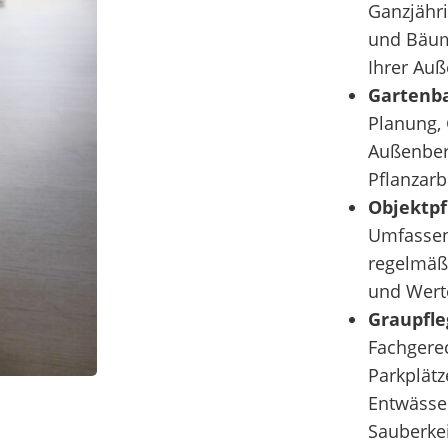
Ganzjähri
und Bäum
Ihrer Au
Gartenb
Planung,
Außenber
Pflanzar
Objektpf
Umfassen
regelmäßi
und Wer
Graupfle
Fachgere
Parkplätz
Entwässe
Sauberkei