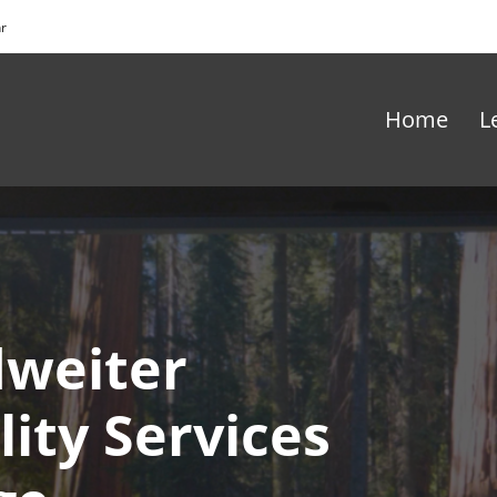
hr
Home
L
dweiter
lity Services