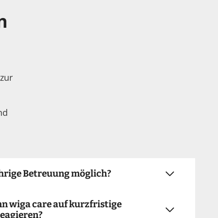
n
zur
nd
jährige Betreuung möglich?
nn wiga care auf kurzfristige
eagieren?