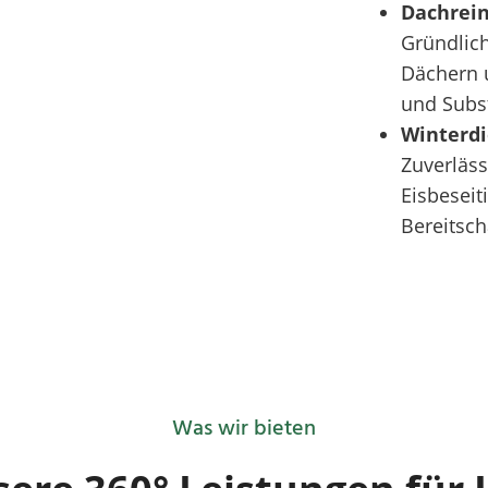
Dachrei
Gründlic
Dächern 
und Subst
Winterdi
Zuverläs
Eisbeseit
Bereitsch
Was wir bieten