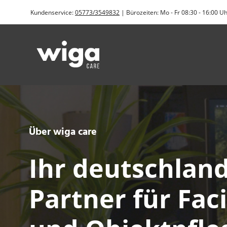
Zum
Kundenservice:
05773/3549832
| Bürozeiten: Mo - Fr 08:30 - 16:00 U
Inhalt
springen
Über wiga care
Ihr deutschlan
Partner für Faci