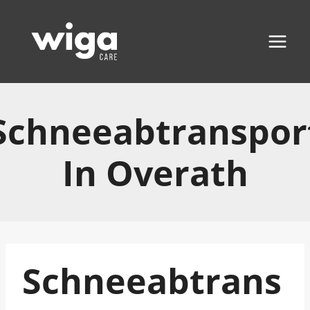
Zum
Inhalt
springen
Schneeabtranspor
In Overath
Schneeabtrans