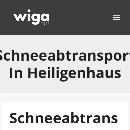
Zum
Inhalt
springen
Schneeabtranspor
In Heiligenhaus
Schneeabtrans