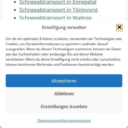
Schneeabtransport in Ennepetal
Schneeabtransport in Tönisvorst
Schneeabtransport in Waltrop
Schneeabtransport in Leichlingen
Einwilligung verwalten
(Rheinland)
Um dir ein optimales Erlebnis zu bieten, verwenden wir Technologien wie
Schneeabtransport in Schwelm
Cookies, um Geräteinformationen zu speichern und/oder darauf
Schneeabtransport in Neukirchen-Vluyn
zuzugreifen. Wenn du diesen Technologien zustimmst, können wir Daten
wie das Surfverhalten oder eindeutige IDs auf dieser Website
Schneeabtransport in Overath
verarbeiten. Wenn du deine Einwillligung nicht erteilst oder zurückziehst,
können bestimmte Merkmale und Funktionen beeinträchtigt werden.
Schneeabtransport in Wetter (Ruhr)
Schneeabtransport in Bedburg
Akzeptieren
Schneeabtransport in Sprockhövel
Schneeabtransport in Jüchen
Ablehnen
Schneeabtransport in Herdecke
Schneeabtransport in Lindlar
Einstellungen Ansehen
Schneeabtransport in Wipperfürth
Datenschutzerklärung
Impressum
Schneeabtransport in Radevormwald