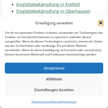
Eisglättebekämpfung in Krefeld
Eisglättebekämpfung in Oberhausen
Eisglättebekämpfung in Hagen
Einwilligung verwalten
Eisglättebekämpfung in Mülheim an der
Ruhr
Um dir ein optimales Erlebnis zu bieten, verwenden wir Technologien wie
Cookies, um Geräteinformationen zu speichern und/oder darauf
Eisglättebekämpfung in Leverkusen
zuzugreifen. Wenn du diesen Technologien zustimmst, können wir Daten
Eisglättebekämpfung in Solingen
wie das Surfverhalten oder eindeutige IDs auf dieser Website
verarbeiten. Wenn du deine Einwillligung nicht erteilst oder zurückziehst,
Eisglättebekämpfung in Herne
können bestimmte Merkmale und Funktionen beeinträchtigt werden.
Eisglättebekämpfung in Neuss
Eisglättebekämpfung in Bottrop
Akzeptieren
Eisglättebekämpfung in Recklinghausen
Eisglättebekämpfung in Remscheid
Ablehnen
Eisglättebekämpfung in Bergisch
Einstellungen Ansehen
Gladbach
Eisglättebekämpfung in Moers
Datenschutzerklärung
Impressum
Eisglättebekämpfung in Witten