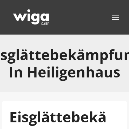
Zum
Inhalt
springen
isglättebekämpfu
In Heiligenhaus
Eisglättebekä