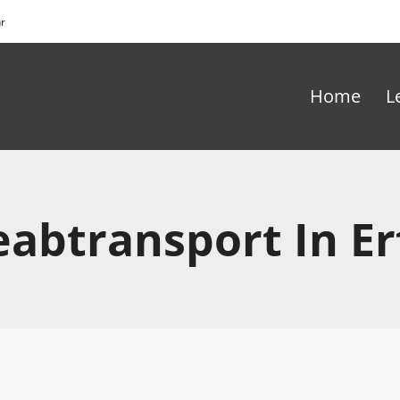
hr
Home
L
abtransport In Er