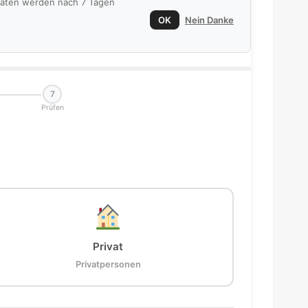
 Daten werden nach 7 Tagen
OK
Nein Danke
7
Prüfen
Privat
Privatpersonen