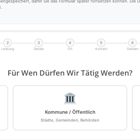
hengespeichert, damit Sie das Formular später fortsetzen können. Die
t.
2
3
4
5
6
Leistung
Details
Ort
Kontakt
Dateien
Für Wen Dürfen Wir Tätig Werden?
Kommune / Öffentlich
Städte, Gemeinden, Behörden