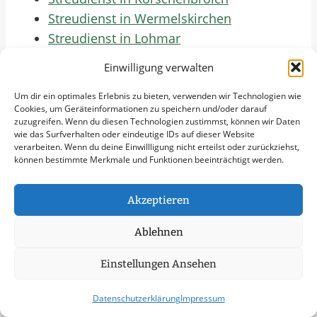
Streudienst in Wermelskirchen
Streudienst in Lohmar
Streudienst in Haan
Einwilligung verwalten
Streudienst in Baesweiler
Streudienst in Mechernich
Um dir ein optimales Erlebnis zu bieten, verwenden wir Technologien wie
Cookies, um Geräteinformationen zu speichern und/oder darauf
Streudienst in Rösrath
zuzugreifen. Wenn du diesen Technologien zustimmst, können wir Daten
wie das Surfverhalten oder eindeutige IDs auf dieser Website
Streudienst in Leichlingen (Rheinland)
verarbeiten. Wenn du deine Einwillligung nicht erteilst oder zurückziehst,
Streudienst in Rheinbach
können bestimmte Merkmale und Funktionen beeinträchtigt werden.
Streudienst in Overath
Streudienst in Bedburg
Akzeptieren
Streudienst in Bad Honnef
Ablehnen
Streudienst in Meckenheim
Streudienst in Übach-Palenberg
Einstellungen Ansehen
Streudienst in Jüchen
Streudienst in Alfter
Datenschutzerklärung
Impressum
Streudienst in Zülpich