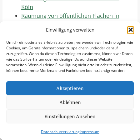
Köln
Räumung von öffentlichen Flächen in
Bonn
Einwilligung verwalten
Räumung von öffentlichen Flächen in
Leverkusen
Um dir ein optimales Erlebnis zu bieten, verwenden wir Technologien wie
Cookies, um Geräteinformationen zu speichern und/oder darauf
Räumung von öffentlichen Flächen in
zuzugreifen. Wenn du diesen Technologien zustimmst, können wir Daten
Solingen
wie das Surfverhalten oder eindeutige IDs auf dieser Website
verarbeiten. Wenn du deine Einwillligung nicht erteilst oder zurückziehst,
Räumung von öffentlichen Flächen in
können bestimmte Merkmale und Funktionen beeinträchtigt werden.
Remscheid
Räumung von öffentlichen Flächen in
Akzeptieren
Bergisch Gladbach
Räumung von öffentlichen Flächen in
Ablehnen
Troisdorf
Einstellungen Ansehen
Räumung von öffentlichen Flächen in
Kerpen
Datenschutzerklärung
Impressum
Räumung von öffentlichen Flächen in