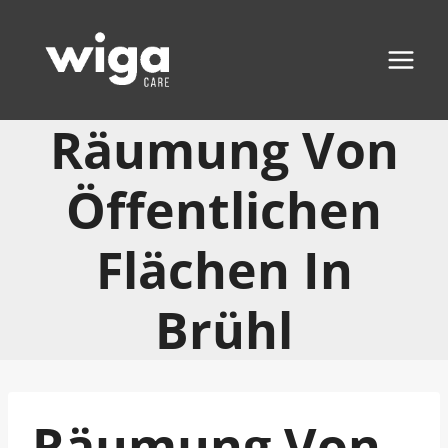
Zum
Inhalt
springen
Räumung Von
Öffentlichen
Flächen In
Brühl
Räumung Von