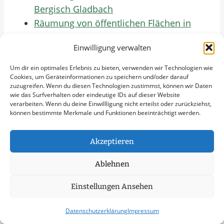
Bergisch Gladbach
Räumung von öffentlichen Flächen in
Düren
Einwilligung verwalten
Räumung von öffentlichen Flächen in
Troisdorf
Um dir ein optimales Erlebnis zu bieten, verwenden wir Technologien wie
Cookies, um Geräteinformationen zu speichern und/oder darauf
Räumung von öffentlichen Flächen in
zuzugreifen. Wenn du diesen Technologien zustimmst, können wir Daten
Kerpen
wie das Surfverhalten oder eindeutige IDs auf dieser Website
verarbeiten. Wenn du deine Einwillligung nicht erteilst oder zurückziehst,
Räumung von öffentlichen Flächen in
können bestimmte Merkmale und Funktionen beeinträchtigt werden.
Grevenbroich
Räumung von öffentlichen Flächen in
Akzeptieren
Dormagen
Räumung von öffentlichen Flächen in
Ablehnen
Hürth
Einstellungen Ansehen
Räumung von öffentlichen Flächen in
Bergheim
Datenschutzerklärung
Impressum
Räumung von öffentlichen Flächen in