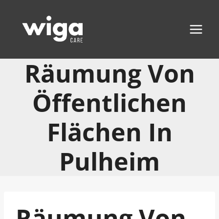
Zum
Inhalt
springen
Räumung Von
Öffentlichen
Flächen In
Pulheim
Räumung Von