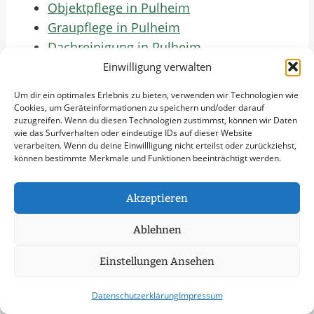
Objektpflege in Pulheim
Graupflege in Pulheim
Dachreinigung in Pulheim
Städte Im Umkreis Von
Einwilligung verwalten
50 Km
Um dir ein optimales Erlebnis zu bieten, verwenden wir Technologien wie
Cookies, um Geräteinformationen zu speichern und/oder darauf
zuzugreifen. Wenn du diesen Technologien zustimmst, können wir Daten
Räumung von öffentlichen Flächen in
wie das Surfverhalten oder eindeutige IDs auf dieser Website
Köln
verarbeiten. Wenn du deine Einwillligung nicht erteilst oder zurückziehst,
können bestimmte Merkmale und Funktionen beeinträchtigt werden.
Räumung von öffentlichen Flächen in
Düsseldorf
Akzeptieren
Räumung von öffentlichen Flächen in
Duisburg
Ablehnen
Räumung von öffentlichen Flächen in
Einstellungen Ansehen
Wuppertal
Räumung von öffentlichen Flächen in
Datenschutzerklärung
Impressum
Bonn