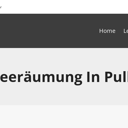
hr
Home
L
eeräumung In Pu