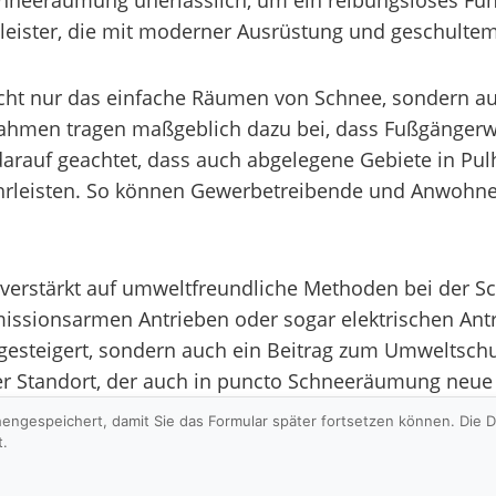
Schneeräumung unerlässlich, um ein reibungsloses Fun
stleister, die mit moderner Ausrüstung und geschulte
ht nur das einfache Räumen von Schnee, sondern au
ahmen tragen maßgeblich dazu bei, dass Fußgängerwe
darauf geachtet, dass auch abgelegene Gebiete in Pul
leisten. So können Gewerbetreibende und Anwohner 
m verstärkt auf umweltfreundliche Methoden bei der 
issionsarmen Antrieben oder sogar elektrischen Ant
gesteigert, sondern auch ein Beitrag zum Umweltschut
ter Standort, der auch in puncto Schneeräumung neue
hengespeichert, damit Sie das Formular später fortsetzen können. Die
t.