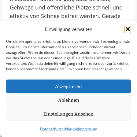
Gehwege und öffentliche Plätze schnell und
effektiv von Schnee befreit werden. Gerade
im Hinblick auf den Klimawandel und
Einwilligung verwalten
mögliche extreme Wetterereignisse gewinnt
die professionelle Schneeräumung in
Um dir ein optimales Erlebnis zu bieten, verwenden wir Technologien wie
Cookies, um Geräteinformationen zu speichern und/oder darauf
Meerbusch zunehmend an Bedeutung. Durch
zuzugreifen. Wenn du diesen Technologien zustimmst, können wir Daten
vorausschauende Planung und die
wie das Surfverhalten oder eindeutige IDs auf dieser Website
verarbeiten. Wenn du deine Einwillligung nicht erteilst oder zurückziehst,
Zusammenarbeit mit erfahrenen
können bestimmte Merkmale und Funktionen beeinträchtigt werden.
Dienstleistern können Städte und
Kommunen sicherstellen, dass sie auch in
Akzeptieren
Zukunft für alle Witterungsbedingungen
Ablehnen
gerüstet sind und den Bürgern von
Meerbusch einen sicheren Verkehr
Einstellungen Ansehen
gewährleisten.
Weitere Themen In
Datenschutzerklärung
Impressum