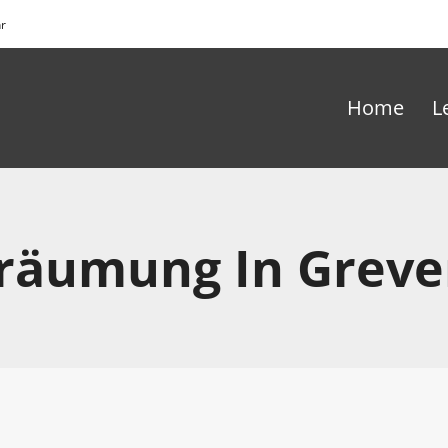
hr
Home
L
räumung In Greve