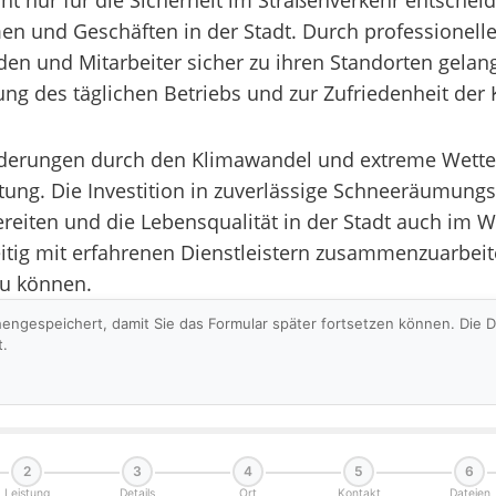
ht nur für die Sicherheit im Straßenverkehr entschei
en und Geschäften in der Stadt. Durch professione
nden und Mitarbeiter sicher zu ihren Standorten gela
ung des täglichen Betriebs und zur Zufriedenheit der
erungen durch den Klimawandel und extreme Wettere
g. Die Investition in zuverlässige Schneeräumungsdie
eiten und die Lebensqualität in der Stadt auch im W
tig mit erfahrenen Dienstleistern zusammenzuarbeit
zu können.
hengespeichert, damit Sie das Formular später fortsetzen können. Die
t.
2
3
4
5
6
Leistung
Details
Ort
Kontakt
Dateien