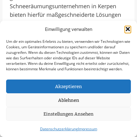
Schneeräumungsunternehmen in Kerpen
bieten hierfür maßgeschneiderte Lösungen
an, die auf die individuellen Bedürfnisse und
Einwilligung verwalten
Anforderungen verschiedener
Gewerbebetriebe zugeschnitten sind. Von
Um dir ein optimales Erlebnis zu bieten, verwenden wir Technologien wie
Cookies, um Geräteinformationen zu speichern und/oder darauf
kleinen Parkplätzen bis hin zu großen
zuzugreifen. Wenn du diesen Technologien zustimmst, können wir Daten
Firmengeländen – die Experten sorgen dafür,
wie das Surfverhalten oder eindeutige IDs auf dieser Website
verarbeiten. Wenn du deine Einwillligung nicht erteilst oder zurückziehst,
dass die Flächen schnell und effizient
können bestimmte Merkmale und Funktionen beeinträchtigt werden.
geräumt werden.
Akzeptieren
Durch den Einsatz modernster Technologien
Ablehnen
und speziell geschulter Mitarbeiter
gewährleisten die
Einstellungen Ansehen
Schneeräumungsunternehmen in Kerpen
eine zuverlässige und professionelle
Datenschutzerklärung
Impressum
Durchführung der Arbeiten. Dabei stehen