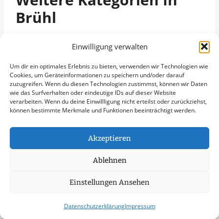
Brühl
Grünpflege in Brühl
Einwilligung verwalten
Gartenbau in Brühl
Um dir ein optimales Erlebnis zu bieten, verwenden wir Technologien wie
Objektpflege in Brühl
Cookies, um Geräteinformationen zu speichern und/oder darauf
Graupflege in Brühl
zuzugreifen. Wenn du diesen Technologien zustimmst, können wir Daten
wie das Surfverhalten oder eindeutige IDs auf dieser Website
Dachreinigung in Brühl
verarbeiten. Wenn du deine Einwillligung nicht erteilst oder zurückziehst,
Städte Im Umkreis Von
können bestimmte Merkmale und Funktionen beeinträchtigt werden.
50 Km
Akzeptieren
Notfallservice in Köln
Ablehnen
Notfallservice in Düsseldorf
Notfallservice in Bonn
Einstellungen Ansehen
Notfallservice in Leverkusen
Notfallservice in Solingen
Datenschutzerklärung
Impressum