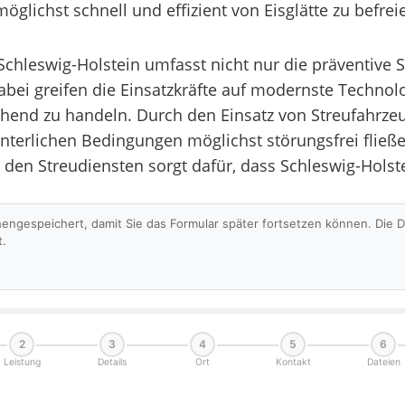
lichst schnell und effizient von Eisglätte zu befrei
Schleswig-Holstein umfasst nicht nur die präventive 
Dabei greifen die Einsatzkräfte auf modernste Techno
chend zu handeln. Durch den Einsatz von Streufahrz
winterlichen Bedingungen möglichst störungsfrei fli
den Streudiensten sorgt dafür, dass Schleswig-Holst
hengespeichert, damit Sie das Formular später fortsetzen können. Die
t.
2
3
4
5
6
Leistung
Details
Ort
Kontakt
Dateien