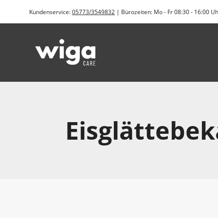
Zum
Kundenservice:
05773/3549832
| Bürozeiten: Mo - Fr 08:30 - 16:00 U
Inhalt
springen
Eisglättebe