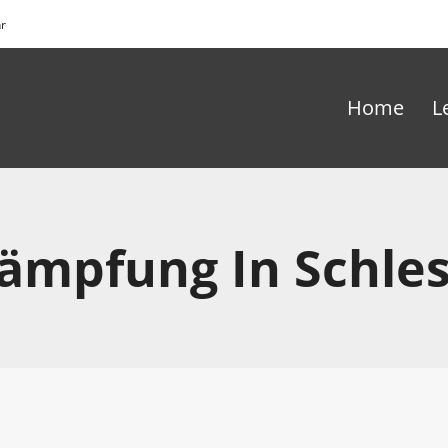
hr
Home
L
kämpfung In Schles