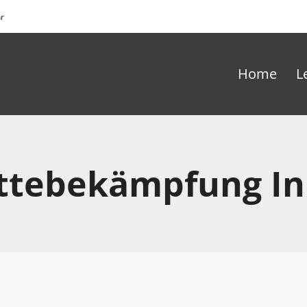
hr
Home
L
ättebekämpfung In