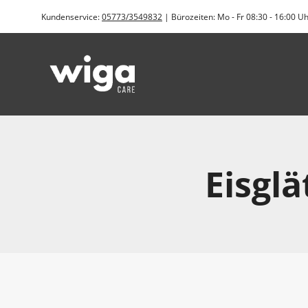
Zum
Kundenservice:
05773/3549832
| Bürozeiten: Mo - Fr 08:30 - 16:00 U
Inhalt
springen
Eisgl