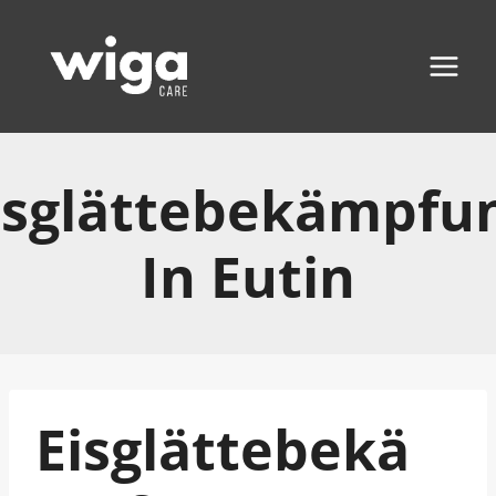
Zum
Inhalt
springen
isglättebekämpfu
In Eutin
Eisglättebekä