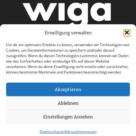
Einwilligung verwalten
Um dir ein optimales Erlebnis zu bieten, verwenden wir Technologien wie
Cookies, um Geräteinformationen zu speichern und/oder darauf
zuzugreifen. Wenn du diesen Technologien zustimmst, können wir Daten
wie das Surfverhalten oder eindeutige IDs auf dieser Website
AGB
Datenschutzerklärung
verarbeiten. Wenn du deine Einwillligung nicht erteilst oder zurückziehst,
können bestimmte Merkmale und Funktionen beeinträchtigt werden.
Haftungsausschluss
Impressum
Kontakt
Akzeptieren
Ablehnen
Einstellungen Ansehen
© 2026 wiga care - a part of Stemweder Service
GmbH & Co. Kg Group
Datenschutzerklärung
Impressum