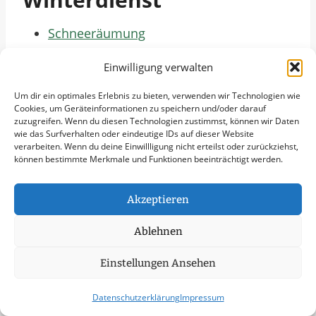
Schneeräumung
Streudienst
Einwilligung verwalten
Eisglättebekämpfung
Schneeabtransport
Um dir ein optimales Erlebnis zu bieten, verwenden wir Technologien wie
Cookies, um Geräteinformationen zu speichern und/oder darauf
Räumung von öffentlichen Flächen
zuzugreifen. Wenn du diesen Technologien zustimmst, können wir Daten
Notfallservice
wie das Surfverhalten oder eindeutige IDs auf dieser Website
Weitere Standorte
verarbeiten. Wenn du deine Einwillligung nicht erteilst oder zurückziehst,
können bestimmte Merkmale und Funktionen beeinträchtigt werden.
Bereitschaftsdienst in Wentorf bei
Akzeptieren
Hamburg
Bereitschaftsdienst in Reinbek
Ablehnen
Bereitschaftsdienst in Lauenburg
Einstellungen Ansehen
Bereitschaftsdienst in Schwarzenbek
Bereitschaftsdienst in Geesthacht
Datenschutzerklärung
Impressum
Bereitschaftsdienst in Glinde