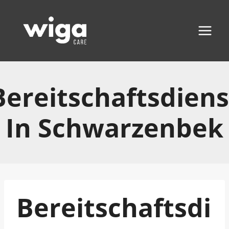
Zum
Inhalt
springen
Bereitschaftsdiens
In Schwarzenbek
Bereitschaftsdi