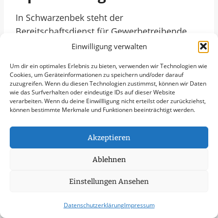
In Schwarzenbek steht der
Bereitschaftsdienst für Gewerbetreibende,
Firmen und Kommunen rund um die Uhr
Einwilligung verwalten
bereit, um schnelle Lösungen bei
Um dir ein optimales Erlebnis zu bieten, verwenden wir Technologien wie
unvorhergesehenen Herausforderungen zu
Cookies, um Geräteinformationen zu speichern und/oder darauf
zuzugreifen. Wenn du diesen Technologien zustimmst, können wir Daten
bieten. Dieser Dienst gewährleistet eine
wie das Surfverhalten oder eindeutige IDs auf dieser Website
reibungslose Kontinuität in betrieblichen
verarbeiten. Wenn du deine Einwillligung nicht erteilst oder zurückziehst,
können bestimmte Merkmale und Funktionen beeinträchtigt werden.
Abläufen und sorgt dafür, dass Unternehmen
stets handlungsfähig bleiben, selbst
Akzeptieren
außerhalb regulärer Geschäftszeiten. Durch
die Präsenz eines zuverlässigen
Ablehnen
Bereitschaftsdienstes wird die Sicherheit und
das Vertrauen in die Leistungsfähigkeit der
Einstellungen Ansehen
lokalen Wirtschaft in Schwarzenbek gestärkt.
Datenschutzerklärung
Impressum