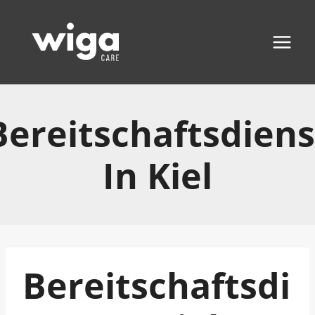
Zum
Inhalt
springen
Bereitschaftsdiens
In Kiel
Bereitschaftsdi