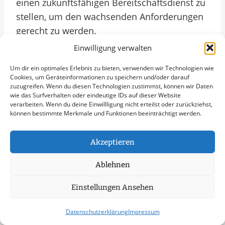
einen zukunftsfähigen Bereitschaftsdienst zu
stellen, um den wachsenden Anforderungen
gerecht zu werden.
Maßgeschneiderter
Einwilligung verwalten
Bereitschaftsdienst Für
Um dir ein optimales Erlebnis zu bieten, verwenden wir Technologien wie
Unternehmen In Kiel
Cookies, um Geräteinformationen zu speichern und/oder darauf
zuzugreifen. Wenn du diesen Technologien zustimmst, können wir Daten
wie das Surfverhalten oder eindeutige IDs auf dieser Website
verarbeiten. Wenn du deine Einwillligung nicht erteilst oder zurückziehst,
In Kiel gewinnen Unternehmen mit einem
können bestimmte Merkmale und Funktionen beeinträchtigt werden.
zuverlässigen Bereitschaftsdienst an
Sicherheit und Vertrauen. Ein gut
Akzeptieren
organisierter Bereitschaftsdienst stellt sicher,
dass im Notfall schnell reagiert werden kann.
Ablehnen
In Kiel sorgt ein solcher Dienst nicht nur für
Einstellungen Ansehen
reibungslose Abläufe, sondern auch für
zufriedene Kunden und Geschäftspartner.
Datenschutzerklärung
Impressum
Durch einen professionellen