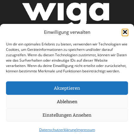
Einwilligung verwalten
Um dir ein optimales Erlebnis zu bieten, verwenden wir Technologien wie
Cookies, um Geräteinformationen zu speichern und/oder darauf
zuzugreifen. Wenn du diesen Technologien zustimmst, können wir Daten
wie das Surfverhalten oder eindeutige IDs auf dieser Website
AGB
Datenschutzerklärung
verarbeiten. Wenn du deine Einwillligung nicht erteilst oder zurückziehst,
können bestimmte Merkmale und Funktionen beeinträchtigt werden.
Haftungsausschluss
Impressum
Kontakt
Akzeptieren
Ablehnen
Einstellungen Ansehen
© 2026 wiga care - a part of Stemweder Service
GmbH & Co. Kg Group
Datenschutzerklärung
Impressum