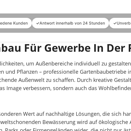
iedene Kunden
✓
Antwort innerhalb von 24 Stunden
✓
Unverb
nbau Für Gewerbe In Der 
glichkeiten, um Außenbereiche individuell zu gestalt
en und Pflanzen – professionelle Gartenbaubetriebe 
hende Außenwelt zu schaffen. Durch kreative Gesta
das Image verbessern, sondern auch das Wohlbefinde
esonderen Wert auf nachhaltige Lösungen, die sich h
mweltschonenden Bewässerung wird auf ökologische Asp
 Parks oder Firmengeländen wider, die nicht nur äs