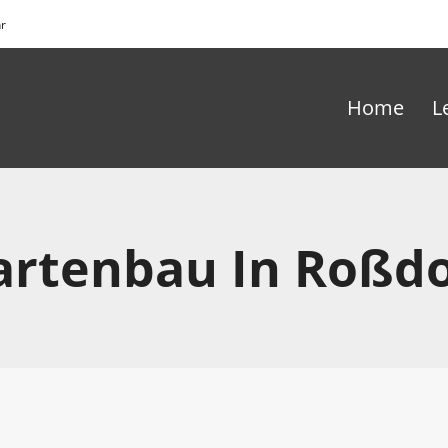
hr
Home
L
artenbau In Roßdo