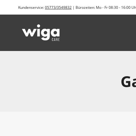
Zum
Kundenservice:
05773/3549832
| Bürozeiten: Mo - Fr 08:30 - 16:00 U
Inhalt
springen
G