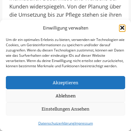
Kunden widerspiegeln. Von der Planung über
die Umsetzung bis zur Pflege stehen sie ihren
Auftraggebern mit Fachwissen und
Einwilligung verwalten
Leidenschaft zur Seite. Die Verwendung von
regionalen Pflanzen und Materialien
Um dir ein optimales Erlebnis zu bieten, verwenden wir Technologien wie
Cookies, um Geräteinformationen zu speichern und/oder darauf
unterstreicht die Verbundenheit mit der
zuzugreifen. Wenn du diesen Technologien zustimmst, können wir Daten
Umgebung. So entstehen grüne Oasen, die
wie das Surfverhalten oder eindeutige IDs auf dieser Website
verarbeiten. Wenn du deine Einwillligung nicht erteilst oder zurückziehst,
nicht nur den Menschen, sondern auch der
können bestimmte Merkmale und Funktionen beeinträchtigt werden.
Natur zugutekommen. Mit Blick auf das Jahr
2025 wird deutlich, dass der Gartenbau in
Akzeptieren
Lorsch weiterhin eine wichtige Rolle spielen
wird, indem er die Stadt verschönert und
Ablehnen
lebenswerter macht.
Einstellungen Ansehen
Leistungsübersicht In
Lorsch
Datenschutzerklärung
Impressum