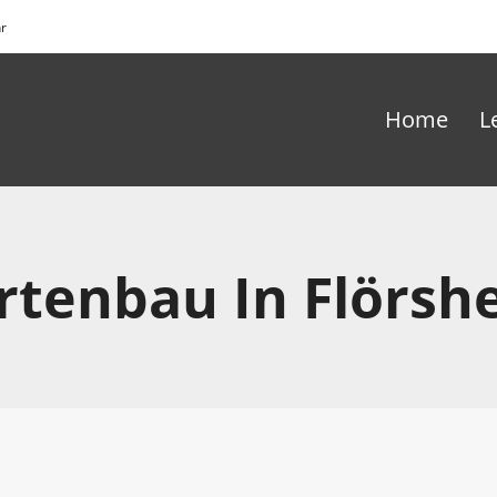
hr
Home
L
rtenbau In Flörsh