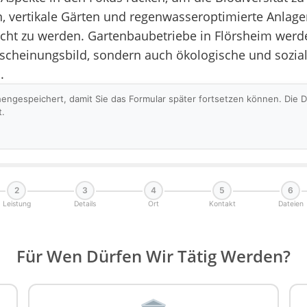
, vertikale Gärten und regenwasseroptimierte Anla
cht zu werden. Gartenbaubetriebe in Flörsheim wer
Erscheinungsbild, sondern auch ökologische und sozia
.
hengespeichert, damit Sie das Formular später fortsetzen können. Die
t.
2
3
4
5
6
Leistung
Details
Ort
Kontakt
Dateien
Für Wen Dürfen Wir Tätig Werden?