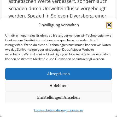
ästhetischen Werte verbessert, sondern auch
Schäden durch Umwelteinflüsse vorgebeugt
werden. Speziell in Spiesen-Elversberg, einer
Gemeinde mit stolzer Tradition und
Einwilligung verwalten
moderner Infrastruktur, spielt die äußere
Um dir ein optimales Erlebnis zu bieten, verwenden wir Technologien wie
Erscheinung von Gebäuden eine zentrale
Cookies, um Geräteinformationen zu speichern und/oder darauf
Rolle. Mit professionellen Dienstleistern für
zuzugreifen. Wenn du diesen Technologien zustimmst, können wir Daten
wie das Surfverhalten oder eindeutige IDs auf dieser Website
Fassadenreinigung können Unternehmen
verarbeiten. Wenn du deine Einwillligung nicht erteilst oder zurückziehst,
und Gewerbetreibende in Spiesen-Elversberg
können bestimmte Merkmale und Funktionen beeinträchtigt werden.
sicherstellen, dass ihr Firmengebäude stets
einen gepflegten und einladenden Eindruck
Akzeptieren
hinterlässt.
Ablehnen
Die Wahl des richtigen Dienstleisters für die
Einstellungen Ansehen
Fassadenreinigung in Spiesen-Elversberg
Datenschutzerklärung
Impressum
erfordert genaue Überlegung und Recherche.