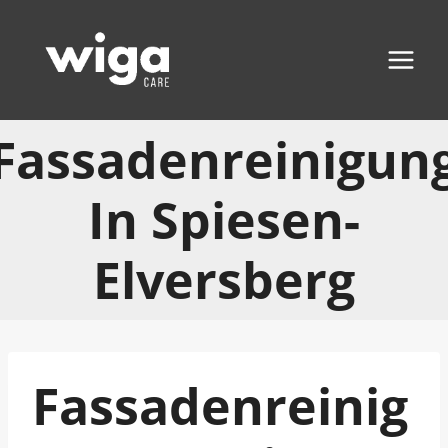
Zum
Inhalt
springen
Fassadenreinigun
In Spiesen-
Elversberg
Fassadenreinig