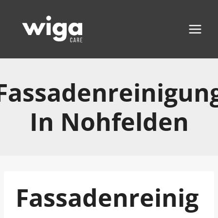
Zum
Inhalt
springen
Fassadenreinigun
In Nohfelden
Fassadenreinig