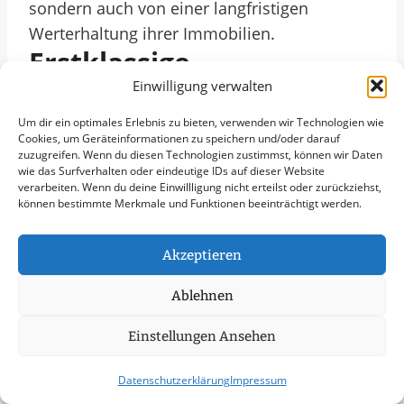
sondern auch von einer langfristigen
Werterhaltung ihrer Immobilien.
Erstklassige
Fassadenreinigungsdiens
Einwilligung verwalten
Te Für Gewerbebetriebe
Um dir ein optimales Erlebnis zu bieten, verwenden wir Technologien wie
Cookies, um Geräteinformationen zu speichern und/oder darauf
In Nohfelden
zuzugreifen. Wenn du diesen Technologien zustimmst, können wir Daten
wie das Surfverhalten oder eindeutige IDs auf dieser Website
verarbeiten. Wenn du deine Einwillligung nicht erteilst oder zurückziehst,
Die Fassadenreinigung in Nohfelden ist ein
können bestimmte Merkmale und Funktionen beeinträchtigt werden.
wichtiger Aspekt der Gebäudepflege, der
nicht vernachlässigt werden sollte. Saubere
Akzeptieren
Fassaden tragen nicht nur zur ästhetischen
Ablehnen
Erscheinung von Gebäuden bei, sondern
auch zum Werterhalt und zur Langlebigkeit
Einstellungen Ansehen
der Bausubstanz. In Nohfelden, einer
malerischen Gemeinde im Saarland, ist die
Datenschutzerklärung
Impressum