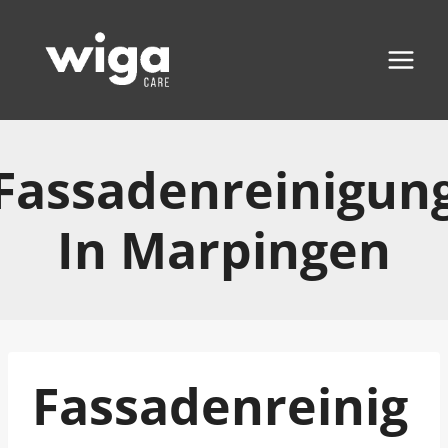
Zum
Inhalt
springen
Fassadenreinigun
In Marpingen
Fassadenreinig