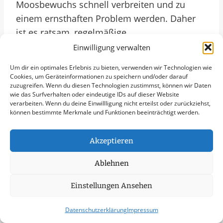
Moosbewuchs schnell verbreiten und zu
einem ernsthaften Problem werden. Daher
ist es ratsam, regelmäßige
Reinigungsintervalle einzuplanen, um eine
Einwilligung verwalten
dauerhafte Sauberkeit zu gewährleisten.
Um dir ein optimales Erlebnis zu bieten, verwenden wir Technologien wie
Durch den Einsatz umweltverträglicher
Cookies, um Geräteinformationen zu speichern und/oder darauf
zuzugreifen. Wenn du diesen Technologien zustimmst, können wir Daten
Reinigungsmittel und Technologien wird
wie das Surfverhalten oder eindeutige IDs auf dieser Website
nicht nur die Umwelt geschont, sondern auch
verarbeiten. Wenn du deine Einwillligung nicht erteilst oder zurückziehst,
können bestimmte Merkmale und Funktionen beeinträchtigt werden.
die Gesundheit von Passanten und
Bewohnern geschützt. In Marpingen stehen
Akzeptieren
professionelle Dienstleister bereit, um
individuelle Lösungen für die Algen- und
Ablehnen
Moosentfernung anzubieten und somit zur
Verschönerung der Stadtlandschaft
Einstellungen Ansehen
beizutragen.
Datenschutzerklärung
Impressum