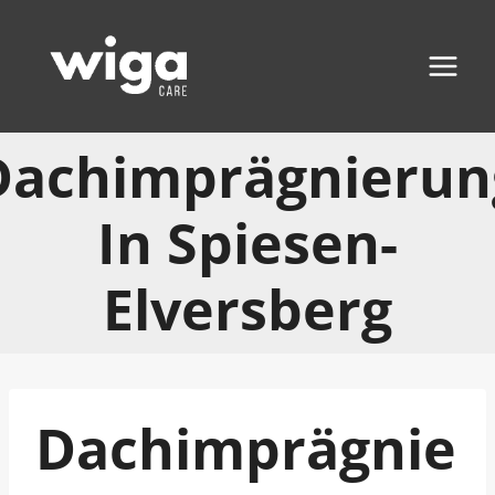
Zum
Inhalt
springen
Dachimprägnierun
In Spiesen-
Elversberg
Dachimprägnie