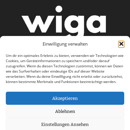
Einwilligung verwalten
Um dir ein optimales Erlebnis zu bieten, verwenden wir Technologien wie
Cookies, um Geräteinformationen zu speichern und/oder darauf
zuzugreifen. Wenn du diesen Technologien zustimmst, können wir Daten
wie das Surfverhalten oder eindeutige IDs auf dieser Website
AGB
Datenschutzerklärung
verarbeiten. Wenn du deine Einwillligung nicht erteilst oder zurückziehst,
können bestimmte Merkmale und Funktionen beeinträchtigt werden.
Haftungsausschluss
Impressum
Kontakt
Akzeptieren
Ablehnen
Einstellungen Ansehen
© 2026 wiga care - a part of Stemweder Service