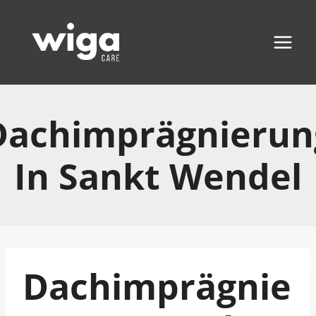
Zum
Inhalt
springen
Dachimprägnierun
In Sankt Wendel
Dachimprägnie