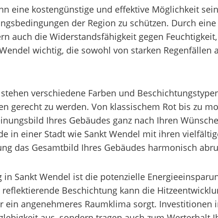
n eine kostengünstige und effektive Möglichkeit sei
ungsbedingungen der Region zu schützen. Durch eine 
ern auch die Widerstandsfähigkeit gegen Feuchtigkei
t Wendel wichtig, die sowohl von starken Regenfällen 
 stehen verschiedene Farben und Beschichtungstypen
n gerecht zu werden. Von klassischem Rot bis zu mod
einungsbild Ihres Gebäudes ganz nach Ihren Wünsche
de in einer Stadt wie Sankt Wendel mit ihren vielfälti
tung das Gesamtbild Ihres Gebäudes harmonisch abr
in Sankt Wendel ist die potenzielle Energieeinsparung,
 reflektierende Beschichtung kann die Hitzeentwickl
in angenehmeres Raumklima sorgt. Investitionen in 
lebigkeit aus, sondern tragen auch zum Werterhalt Ihr