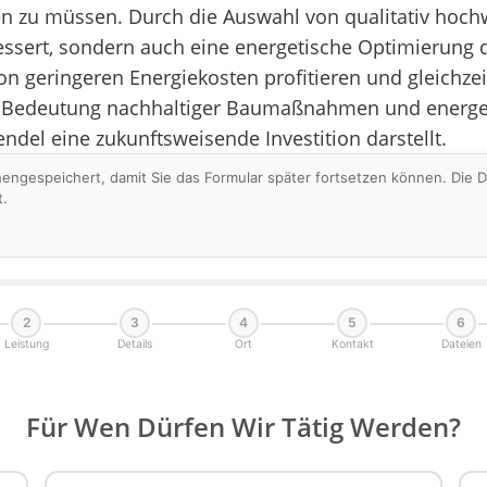
zu müssen. Durch die Auswahl von qualitativ hochw
bessert, sondern auch eine energetische Optimierung
on geringeren Energiekosten profitieren und gleichze
 die Bedeutung nachhaltiger Baumaßnahmen und energ
del eine zukunftsweisende Investition darstellt.
hengespeichert, damit Sie das Formular später fortsetzen können. Die
t.
2
3
4
5
6
Leistung
Details
Ort
Kontakt
Dateien
Für Wen Dürfen Wir Tätig Werden?