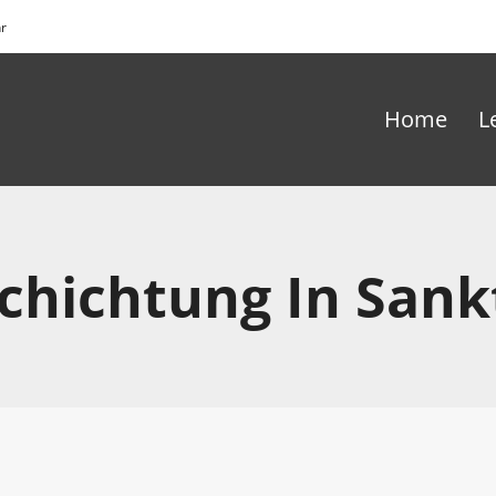
hr
Home
L
chichtung In Sank