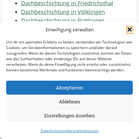
Dachbeschichtung in Friedrichsthal
Dachbeschichtung in Völklingen
Dachbeschichtung in Püttlingen
Dachbeschichtung in Sankt Ingbert
Einwilligung verwalten
Dachbeschichtung in Homburg
Um dir ein optimales Erlebnis zu bieten, verwenden wir Technologien wie
Dachbeschichtung in Blieskastel
Cookies, um Geräteinformationen zu speichern und/oder darauf
zuzugreifen. Wenn du diesen Technologien zustimmst, können wir Daten
Dachbeschichtung in Bexbach
wie das Surfverhalten oder eindeutige IDs auf dieser Website
Dachbeschichtung in Kirkel
verarbeiten. Wenn du deine Einwillligung nicht erteilst oder zurückziehst,
können bestimmte Merkmale und Funktionen beeinträchtigt werden.
Dachbeschichtung in Neunkirchen
Dachbeschichtung in Illingen
Akzeptieren
Dachbeschichtung in Ottweiler
Dachbeschichtung in Eppelborn
Ablehnen
Dachbeschichtung in Schiffweiler
Dachbeschichtung in Spiesen-Elversberg
Einstellungen Ansehen
Dachbeschichtung in Merchweiler
Datenschutzerklärung
Impressum
Dachbeschichtung in Sankt Wendel