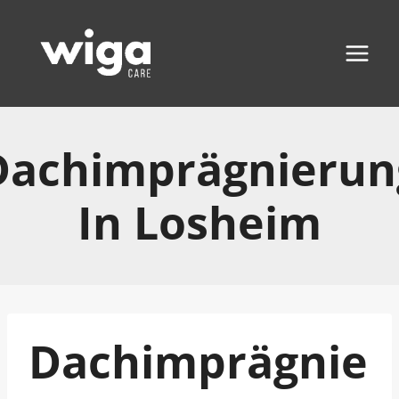
Zum
Inhalt
springen
Dachimprägnierun
In Losheim
Dachimprägnie