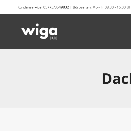
Zum
Kundenservice:
05773/3549832
| Bürozeiten: Mo - Fr 08:30 - 16:00 U
Inhalt
springen
Dac