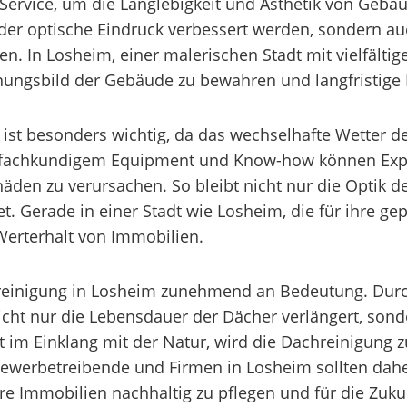
Service, um die Langlebigkeit und Ästhetik von Gebäu
der optische Eindruck verbessert werden, sondern a
 In Losheim, einer malerischen Stadt mit vielfältiger
nungsbild der Gebäude zu bewahren und langfristige 
ist besonders wichtig, da das wechselhafte Wetter d
 fachkundigem Equipment und Know-how können Exper
chäden zu verursachen. So bleibt nicht nur die Optik 
t. Gerade in einer Stadt wie Losheim, die für ihre gep
Werterhalt von Immobilien.
hreinigung in Losheim zunehmend an Bedeutung. Durc
cht nur die Lebensdauer der Dächer verlängert, sond
t im Einklang mit der Natur, wird die Dachreinigung
werbetreibende und Firmen in Losheim sollten daher
 Immobilien nachhaltig zu pflegen und für die Zukun