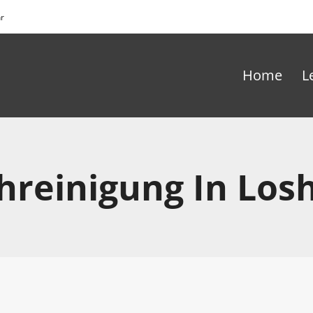
hr
Home
L
hreinigung In Los