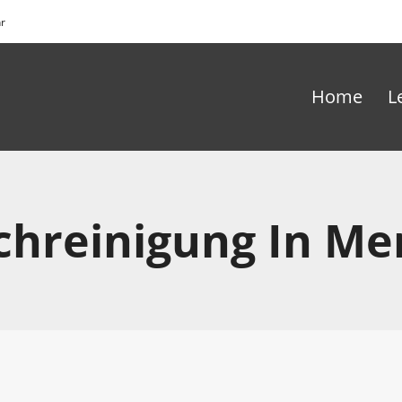
hr
Home
L
hreinigung In Me