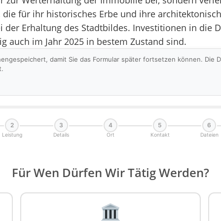
 nur zur Werterhaltung der Immobilie bei, sondern ver
die für ihr historisches Erbe und ihre architektonische
der Erhaltung des Stadtbildes. Investitionen in die D
ig auch im Jahr 2025 in bestem Zustand sind.
hengespeichert, damit Sie das Formular später fortsetzen können. Die
t.
2
3
4
5
6
Leistung
Details
Ort
Kontakt
Dateien
Für Wen Dürfen Wir Tätig Werden?