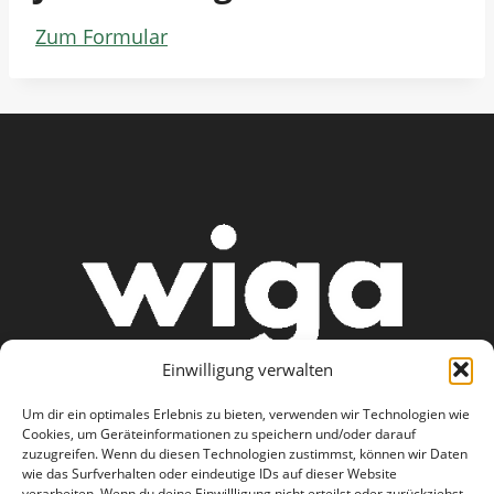
Zum Formular
Einwilligung verwalten
Um dir ein optimales Erlebnis zu bieten, verwenden wir Technologien wie
Cookies, um Geräteinformationen zu speichern und/oder darauf
zuzugreifen. Wenn du diesen Technologien zustimmst, können wir Daten
wie das Surfverhalten oder eindeutige IDs auf dieser Website
AGB
Datenschutzerklärung
verarbeiten. Wenn du deine Einwillligung nicht erteilst oder zurückziehst,