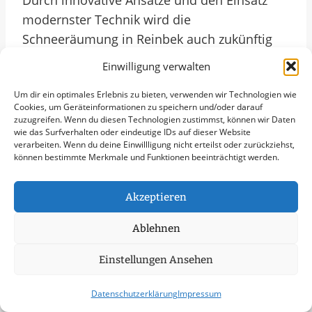
Durch innovative Ansätze und den Einsatz
modernster Technik wird die
Schneeräumung in Reinbek auch zukünftig
effektiv und nachhaltig gestaltet sein.
Einwilligung verwalten
Weitere Themen In
Um dir ein optimales Erlebnis zu bieten, verwenden wir Technologien wie
Reinbek
Cookies, um Geräteinformationen zu speichern und/oder darauf
zuzugreifen. Wenn du diesen Technologien zustimmst, können wir Daten
wie das Surfverhalten oder eindeutige IDs auf dieser Website
Streudienst
verarbeiten. Wenn du deine Einwillligung nicht erteilst oder zurückziehst,
Eisglättebekämpfung
können bestimmte Merkmale und Funktionen beeinträchtigt werden.
Bereitschaftsdienst
Schneeabtransport
Akzeptieren
Räumung von öffentlichen Flächen
Ablehnen
Notfallservice
Einstellungen Ansehen
Weitere Kategorien In
Datenschutzerklärung
Impressum