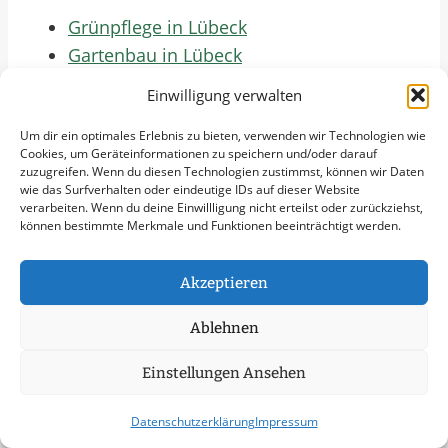
Grünpflege in Lübeck
Gartenbau in Lübeck
Objektpflege in Lübeck
Einwilligung verwalten
Graupflege in Lübeck
Um dir ein optimales Erlebnis zu bieten, verwenden wir Technologien wie
Dachreinigung in Lübeck
Cookies, um Geräteinformationen zu speichern und/oder darauf
Städte Im Umkreis Von
zuzugreifen. Wenn du diesen Technologien zustimmst, können wir Daten
wie das Surfverhalten oder eindeutige IDs auf dieser Website
50 Km
verarbeiten. Wenn du deine Einwillligung nicht erteilst oder zurückziehst,
können bestimmte Merkmale und Funktionen beeinträchtigt werden.
Schneeräumung in Reinbek
Schneeräumung in Schwarzenbek
Akzeptieren
Schneeräumung in Glinde
Ablehnen
Schneeräumung in Norderstedt
Schneeräumung in Barsbüttel
Einstellungen Ansehen
Schneeräumung in Ahrensburg
Schneeräumung in Bargteheide
Datenschutzerklärung
Impressum