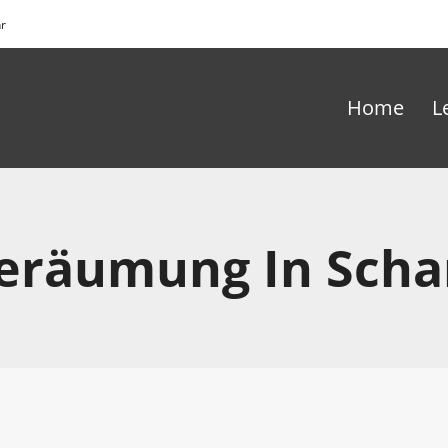
hr
Home
L
eräumung In Scha