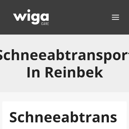
Zum
Inhalt
springen
Schneeabtranspor
In Reinbek
Schneeabtrans