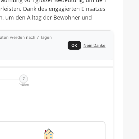
eeräumung von großer Bedeutung, um den
rleisten. Dank des engagierten Einsatzes
gen, um den Alltag der Bewohner und
 Daten werden nach 7 Tagen
OK
Nein Danke
7
Prüfen