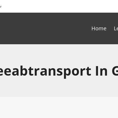
hr
Home
L
eabtransport In 