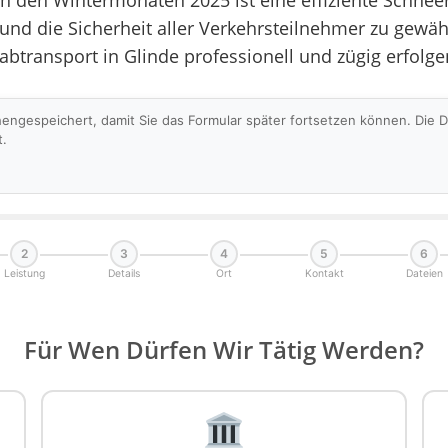
in den Wintermonaten 2025 ist eine effiziente Schn
 und die Sicherheit aller Verkehrsteilnehmer zu gewäh
eabtransport in Glinde professionell und zügig erfol
hengespeichert, damit Sie das Formular später fortsetzen können. Die
t.
2
3
4
5
6
Leistung
Details
Ort
Kontakt
Dateien
Für Wen Dürfen Wir Tätig Werden?