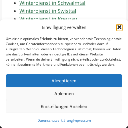
Winterdienst in Schwalmtal
Winterdienst in Swisttal
Winterdienst in Kreuzau
Winterdienst in Kierspe
Einwilligung verwalten
Winterdienst in Halver
Um dir ein optimales Erlebnis zu bieten, verwenden wir Technologien wie
Winterdienst in Odenthal
Cookies, um Geräteinformationen zu speichern und/oder darauf
zuzugreifen. Wenn du diesen Technologien zustimmst, können wir Daten
Winterdienst in Grefrath
wie das Surfverhalten oder eindeutige IDs auf dieser Website
Winterdienst in Niederzier
verarbeiten. Wenn du deine Einwillligung nicht erteilst oder zurückziehst,
können bestimmte Merkmale und Funktionen beeinträchtigt werden.
Winterdienst in Langerwehe
Winterdienst in Hückeswagen
Jetzt Anfrage Stellen
Akzeptieren
Ablehnen
Zum Formular
Einstellungen Ansehen
Datenschutzerklärung
Impressum