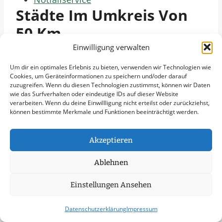
Städte Im Umkreis Von
50 Km
Einwilligung verwalten
Winterdienst in Köln
Um dir ein optimales Erlebnis zu bieten, verwenden wir Technologien wie
Winterdienst in Düsseldorf
Cookies, um Geräteinformationen zu speichern und/oder darauf
Winterdienst in Mönchengladbach
zuzugreifen. Wenn du diesen Technologien zustimmst, können wir Daten
wie das Surfverhalten oder eindeutige IDs auf dieser Website
Winterdienst in Aachen
verarbeiten. Wenn du deine Einwillligung nicht erteilst oder zurückziehst,
Winterdienst in Krefeld
können bestimmte Merkmale und Funktionen beeinträchtigt werden.
Winterdienst in Leverkusen
Winterdienst in Neuss
Akzeptieren
Winterdienst in Moers
Ablehnen
Winterdienst in Düren
Winterdienst in Ratingen
Einstellungen Ansehen
Winterdienst in Viersen
Winterdienst in Kerpen
Datenschutzerklärung
Impressum