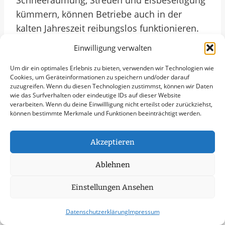
Schneeräumung, Streuen und Eisbeseitigung
kümmern, können Betriebe auch in der
kalten Jahreszeit reibungslos funktionieren.
Ein zuverlässiger Winterdienst in Alsdorf ist
Einwilligung verwalten
entscheidend, um den Betrieb
Um dir ein optimales Erlebnis zu bieten, verwenden wir Technologien wie
aufrechtzuerhalten und Unfälle durch
Cookies, um Geräteinformationen zu speichern und/oder darauf
winterliche Witterungsbedingungen zu
zuzugreifen. Wenn du diesen Technologien zustimmst, können wir Daten
wie das Surfverhalten oder eindeutige IDs auf dieser Website
vermeiden.
verarbeiten. Wenn du deine Einwillligung nicht erteilst oder zurückziehst,
können bestimmte Merkmale und Funktionen beeinträchtigt werden.
Die Stadt Alsdorf legt großen Wert darauf,
dass der Winterdienst effektiv und zeitnah
Akzeptieren
durchgeführt wird, um die Mobilität und
Ablehnen
Sicherheit der Bürger zu gewährleisten. Mit
einem gut organisierten Winterdienstplan
Einstellungen Ansehen
kann die Stadtverwaltung sicherstellen, dass
Straßen, Gehwege und öffentliche Plätze
Datenschutzerklärung
Impressum