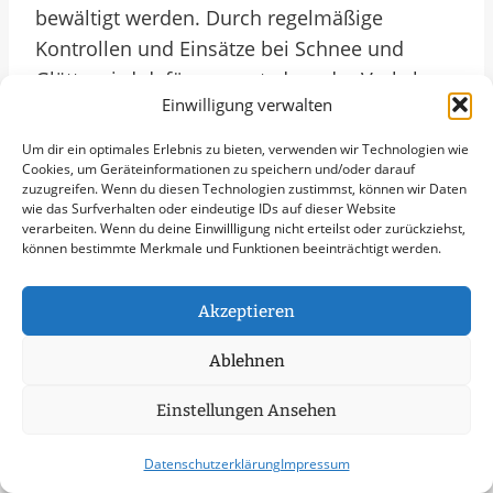
bewältigt werden. Durch regelmäßige
Kontrollen und Einsätze bei Schnee und
Glätte wird dafür gesorgt, dass der Verkehr
Einwilligung verwalten
reibungslos fließen kann. Ein effektiver
Winterdienst trägt somit maßgeblich zur
Um dir ein optimales Erlebnis zu bieten, verwenden wir Technologien wie
Aufrechterhaltung des öffentlichen Lebens
Cookies, um Geräteinformationen zu speichern und/oder darauf
zuzugreifen. Wenn du diesen Technologien zustimmst, können wir Daten
bei und schützt vor den negativen
wie das Surfverhalten oder eindeutige IDs auf dieser Website
verarbeiten. Wenn du deine Einwillligung nicht erteilst oder zurückziehst,
Auswirkungen winterlicher
können bestimmte Merkmale und Funktionen beeinträchtigt werden.
Witterungsbedingungen. Lokale Dienstleister
spielen eine entscheidende Rolle bei der
Akzeptieren
Sicherstellung einer funktionsfähigen
Infrastruktur, insbesondere in den kalten
Ablehnen
Monaten. Mit Blick auf das Jahr 2025 ist eine
Einstellungen Ansehen
frühzeitige Planung und Organisation des
Winterdienstes in Schwarzenbek unerlässlich,
Datenschutzerklärung
Impressum
um auch in Zukunft den Anforderungen