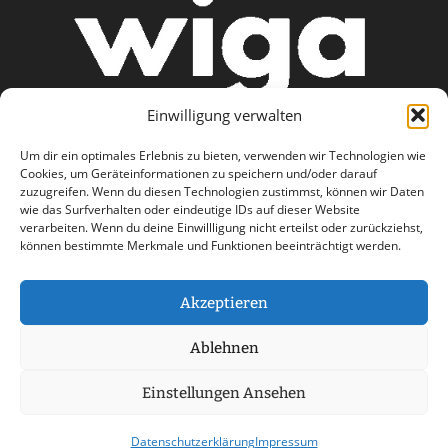
Einwilligung verwalten
Um dir ein optimales Erlebnis zu bieten, verwenden wir Technologien wie
Cookies, um Geräteinformationen zu speichern und/oder darauf
zuzugreifen. Wenn du diesen Technologien zustimmst, können wir Daten
wie das Surfverhalten oder eindeutige IDs auf dieser Website
AGB
Datenschutzerklärung
verarbeiten. Wenn du deine Einwillligung nicht erteilst oder zurückziehst,
können bestimmte Merkmale und Funktionen beeinträchtigt werden.
Haftungsausschluss
Impressum
Kontakt
Akzeptieren
Ablehnen
Einstellungen Ansehen
© 2026 wiga care - a part of Stemweder Service
GmbH & Co. Kg Group
Datenschutzerklärung
Impressum