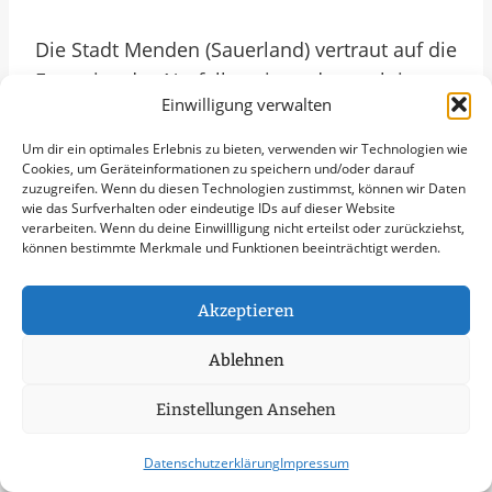
Die Stadt Menden (Sauerland) vertraut auf die
Expertise des Notfallservices, der auch in
Einwilligung verwalten
Zukunft durch Innovation und
Anpassungsfähigkeit überzeugen wird. Mit
Um dir ein optimales Erlebnis zu bieten, verwenden wir Technologien wie
Cookies, um Geräteinformationen zu speichern und/oder darauf
einem breiten Leistungsspektrum von der
zuzugreifen. Wenn du diesen Technologien zustimmst, können wir Daten
Notstromversorgung bis zur
wie das Surfverhalten oder eindeutige IDs auf dieser Website
verarbeiten. Wenn du deine Einwillligung nicht erteilst oder zurückziehst,
Gebäudereinigung sind sie ein
können bestimmte Merkmale und Funktionen beeinträchtigt werden.
unverzichtbarer Partner für die lokale
Wirtschaft. Durch ihre enge Zusammenarbeit
Akzeptieren
mit Behörden und anderen Akteuren sind sie
stets bestens vernetzt und können schnell
Ablehnen
auf aktuelle Entwicklungen reagieren. Im Jahr
Einstellungen Ansehen
2025 wird der Notfallservice in Menden
(Sauerland) weiterhin eine tragende Rolle für
Datenschutzerklärung
Impressum
die Resilienz der regionalen Wirtschaft