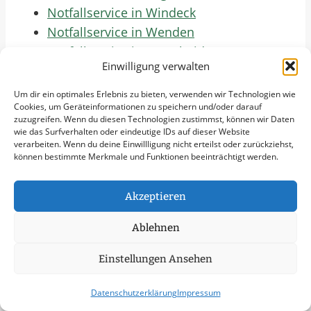
Notfallservice in Windeck
Notfallservice in Wenden
Notfallservice in Burscheid
Einwilligung verwalten
Notfallservice in Eitorf
Notfallservice in Reichshof
Um dir ein optimales Erlebnis zu bieten, verwenden wir Technologien wie
Cookies, um Geräteinformationen zu speichern und/oder darauf
Notfallservice in Bergneustadt
zuzugreifen. Wenn du diesen Technologien zustimmst, können wir Daten
Notfallservice in Werdohl
wie das Surfverhalten oder eindeutige IDs auf dieser Website
verarbeiten. Wenn du deine Einwillligung nicht erteilst oder zurückziehst,
Notfallservice in Nümbrecht
können bestimmte Merkmale und Funktionen beeinträchtigt werden.
Notfallservice in Freudenberg
Notfallservice in Finnentrop
Akzeptieren
Notfallservice in Altena
Notfallservice in Kierspe
Ablehnen
Notfallservice in Halver
Einstellungen Ansehen
Notfallservice in Odenthal
Notfallservice in Burbach
Datenschutzerklärung
Impressum
Notfallservice in Hückeswagen